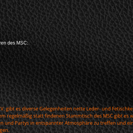
oren des MSC:
 gibt es diverse Gelegenheiten nette Leder- und Fetischk
m regelmäßig statt findenen Stammtisch des MSC gibt es w
gen und Partys in entspannter Atmosphäre zu treffen und 
gen.