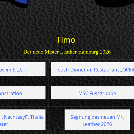
Timo
Der neue Mister Leather Hamburg 2026
v im S.L.U.T.
Fetish-Dinner im Restaurant „OPE
nstration
MSC Fussgruppe
 „Nachtasyl“, Thalia
Segnung des neuen Mr.
ater
Leather 2026