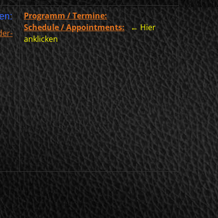
Programm / Termine:
en:
Schedule / Appointments:
←
Hier
der-
anklicken