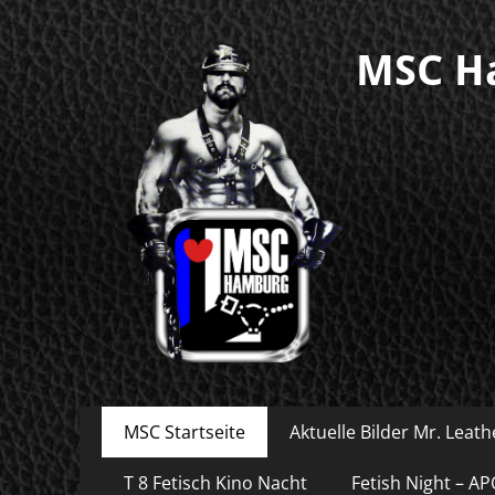
MSC Ha
Primäres
Zum
MSC Startseite
Aktuelle Bilder Mr. Leat
Inhalt
Menü
springen
T 8 Fetisch Kino Nacht
Fetish Night – A