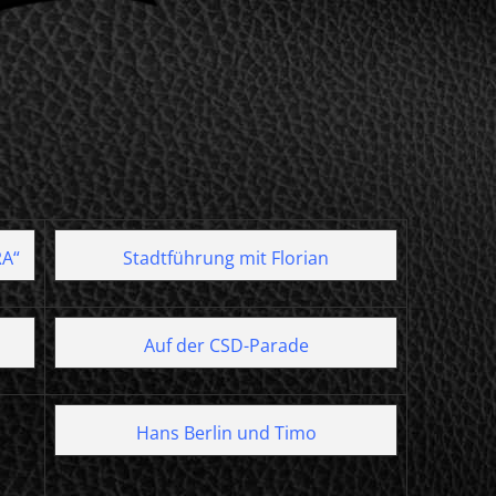
RA“
Stadtführung mit Florian
Auf der CSD-Parade
Hans Berlin und Timo